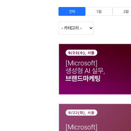
전체
1월
2월