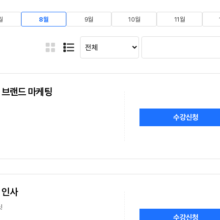
월
8월
9월
10월
11월
무, 브랜드 마케팅
수강신청
, 인사
!
수강신청